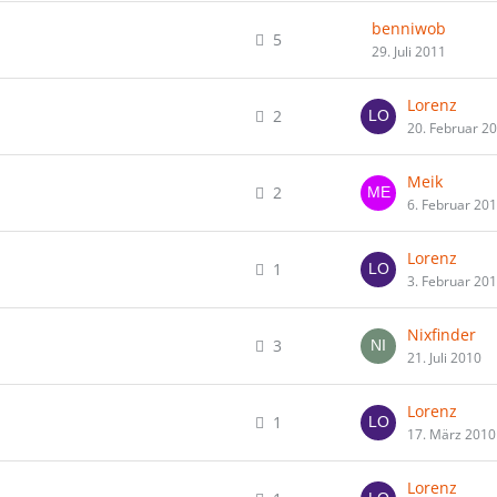
benniwob
5
29. Juli 2011
Lorenz
2
20. Februar 2
Meik
2
6. Februar 20
Lorenz
1
3. Februar 20
Nixfinder
3
21. Juli 2010
Lorenz
1
17. März 2010
Lorenz