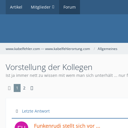
Artikel
Mitglieder
Forum
www.kabelfehler.com --- www.kabelfehlerortung.com
Allgemeines
Vorstellung der Kollegen
Ist ja immer nett zu wissen mit wem man sich unterhält ... nur fü
1
2
Letzte Antwort
Funkenrudi stellt sich vor ...